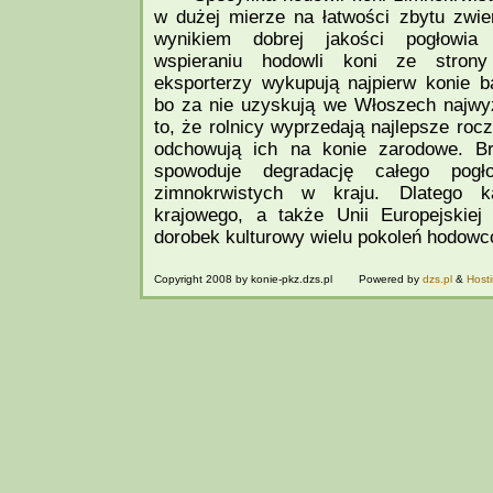
w dużej mierze na łatwości zbytu zwier
wynikiem dobrej jakości pogłowia
wspieraniu hodowli koni ze strony
eksporterzy wykupują najpierw konie ba
bo za nie uzyskują we Włoszech najwy
to, że rolnicy wyprzedają najlepsze rocz
odchowują ich na konie zarodowe. B
spowoduje degradację całego pogł
zimnokrwistych w kraju. Dlatego 
krajowego, a także Unii Europejskie
dorobek kulturowy wielu pokoleń hodowc
Copyright 2008 by konie-pkz.dzs.pl Powered by
dzs.pl
&
Host