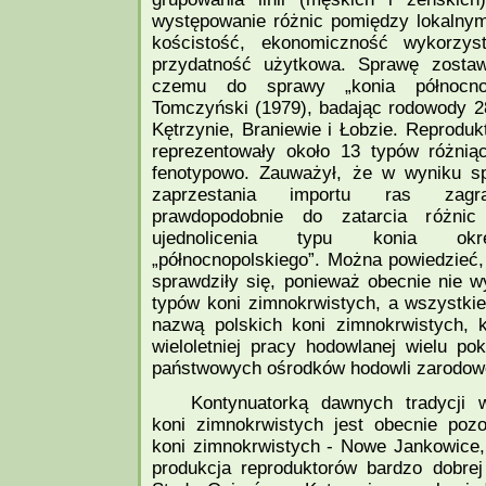
występowanie różnic pomiędzy lokalny
kościstość, ekonomiczność wykorzys
przydatność użytkowa. Sprawę zostawi
czemu do sprawy „konia północnop
Tomczyński (1979), badając rodowody 2
Kętrzynie, Braniewie i Łobzie. Reproduk
reprezentowały około 13 typów różnią
fenotypowo. Zauważył, że w wyniku sp
zaprzestania importu ras zagra
prawdopodobnie do zatarcia różni
ujednolicenia typu konia okr
„północnopolskiego”. Można powiedzieć,
sprawdziły się, ponieważ obecnie nie w
typów koni zimnokrwistych, a wszystkie
nazwą polskich koni zimnokrwistych, k
wieloletniej pracy hodowlanej wielu p
państwowych ośrodków hodowli zarodow
Kontynuatorką dawnych tradycji w
koni zimnokrwistych jest obecnie pozo
koni zimnokrwistych - Nowe Jankowice, 
produkcja reproduktorów bardzo dobrej