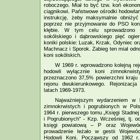
roboczego. Miał to być tzw. koń ekono
ciągnikowi. Państwowe ośrodki hodowla
instrukcję, żeby maksymalnie obniżyć
poprzez nie przyjmowanie do PSO ko
kłębie. W tym celu sprowadzono 
sokólskiego i dąbrowskiego pięć ogie
koniki polskie: Luzak, Krzak, Odyniec or
Machnacz i Sporok. Zabieg ten miał odn
koni sokólskich.
W 1969 r. wprowadzono kolejną rejo
hodowli wyłącznie koni zimnokrwist
przeznaczono 37,5% powierzchni kraju
rejonu dwukierunkowego. Rejonizacj
latach 1969-1973.
Najważniejszym wydarzeniem w hi
zimnokrwistych i pogrubionych w Pol
1964 r. pierwszego tomu „Księgi Stadne
i Pogrubionych” - Kzp. Wcześniej, tj. 
księgi powiatową – P oraz Wojewó
prowadzenie leżało w gestii Wojewód
Hodowli Koni. Począwszy od 1962 r.