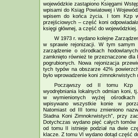
wojewódzkie zastąpiono Księgami Wstęp
wpisami do Ksiąg Powiatowej i Wojewódz
wpisem do końca życia. I tom Kzp 
przejściowych – część koni odpowiada
księgi głównej, a część do wojewódzkiej.
W 1973 r. wydano kolejne Zarządzen
w sprawie rejonizacji. W tym samym 
zarządzenie o ośrodkach hodowlanych
zamknięto również te przeznaczone dla 
pogrubionych. Nowa rejonizacja przew
tych typów na obszarze 42% powierzch
było wprowadzenie koni zimnokrwistych 
Począwszy od II tomu Kzp (1
wyodrębniania lokalnych odmian koni, t
w wymienionych wyżej ośrodkach
wpisywano wszystkie konie w porzą
Natomiast od III tomu zmieniono nazw
Stadna Koni Zimnokrwistych”, przy za
Dotychczas wydano pięć całych tomów t
od tomu II istnieje podział na dwie cz
klacze. Z tomu VI wydano dotąd część d