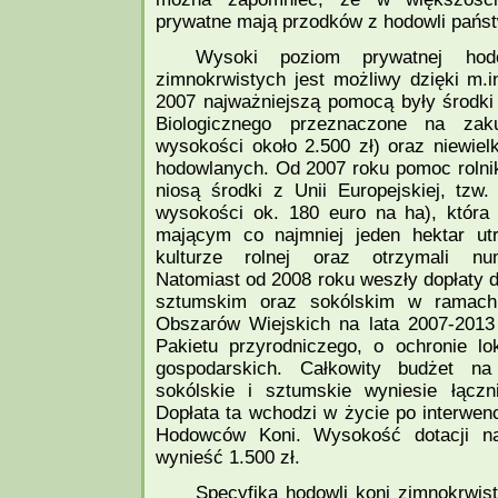
prywatne mają przodków z hodowli pańs
Wysoki poziom prywatnej hodo
zimnokrwistych jest możliwy dzięki m.i
2007 najważniejszą pomocą były środk
Biologicznego przeznaczone na zak
wysokości około 2.500 zł) oraz niewielk
hodowlanych. Od 2007 roku pomoc roln
niosą środki z Unii Europejskiej, tzw
wysokości ok. 180 euro na ha), która 
mającym co najmniej jeden hektar u
kulturze rolnej oraz otrzymali num
Natomiast od 2008 roku weszły dopłaty 
sztumskim oraz sokólskim w ramac
Obszarów Wiejskich na lata 2007-201
Pakietu przyrodniczego, o ochronie lo
gospodarskich. Całkowity budżet na
sokólskie i sztumskie wyniesie łącz
Dopłata ta wchodzi w życie po interwen
Hodowców Koni. Wysokość dotacji n
wynieść 1.500 zł.
Specyfika hodowli koni zimnokrwis