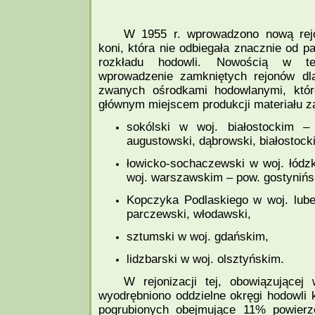
W 1955 r. wprowadzono nową rejo
koni, która nie odbiegała znacznie od 
rozkładu hodowli. Nowością w tej
wprowadzenie zamkniętych rejonów dla
zwanych ośrodkami hodowlanymi, któr
głównym miejscem produkcji materiału 
sokólski w woj. białostockim –
augustowski, dąbrowski, białostocki
łowicko-sochaczewski w woj. łódzk
woj. warszawskim – pow. gostynińs
Kopczyka Podlaskiego w woj. lubel
parczewski, włodawski,
sztumski w woj. gdańskim,
lidzbarski w woj. olsztyńskim.
W rejonizacji tej, obowiązującej
wyodrębniono oddzielne okręgi hodowli 
pogrubionych obejmujące 11% powierzc