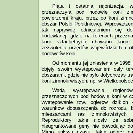
Piąta i ostatnia rejonizacja
przeznaczyła pod hodowlę koni zi
powierzchni kraju, przez co koni zimno
obszar Polski Południowej. Wprowadzenie
tak naprawdę odniesieniem się do 
hodowlanej, gdzie na terenach przezn
koni szlachetnych chowano konie 
zezwoleniu urzędów wojewódzkich i 
hodowców koni.
Od momentu jej zniesienia w 1998 r
objęły swoim występowaniem cały tere
obszarami, gdzie nie było dotychczas tra
koni zimnokrwistych, np. w Wielkopolsce
Wadą występowania regionów
przeznaczonych pod hodowlę koni w cza
występowanie tzw. ogierów dzikich 
warunków dopuszczenia do rozrodu, b
mieszańcami ras zimnokrwistych z
Reproduktory takie niosły ze sob
nieugruntowane geny nie powodując dos
Mimo upływu czasu, takie ogiery na