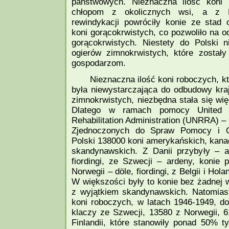
państwowych. Nieznaczna ilość koni u
chłopom z okolicznych wsi, a z 
rewindykacji powróciły konie ze stad 
koni gorącokrwistych, co pozwoliło na 
gorącokrwistych. Niestety do Polski 
ogierów zimnokrwistych, które został
gospodarzom.
Nieznaczna ilość koni roboczych, kt
była niewystarczająca do odbudowy kra
zimnokrwistych, niezbędna stała się wi
Dlatego w ramach pomocy United N
Rehabilitation Administration (UNRRA) 
Zjednoczonych do Spraw Pomocy i Od
Polski 138000 koni amerykańskich, kanady
skandynawskich. Z Danii przybyły – ard
fiordingi, ze Szwecji – ardeny, konie 
Norwegii – döle, fiordingi, z Belgii i Holan
W większości były to konie bez żadnej 
z wyjątkiem skandynawskich. Natomia
koni roboczych, w latach 1946-1949, do 
klaczy ze Szwecji, 13580 z Norwegii, 6
Finlandii, które stanowiły ponad 50% t