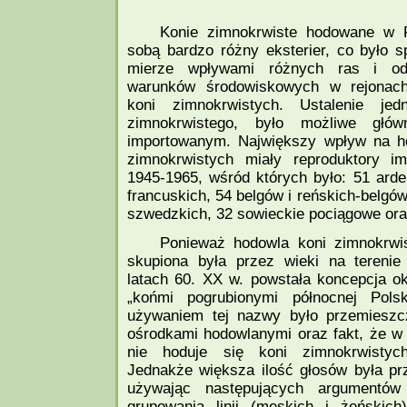
Konie zimnokrwiste hodowane w P
sobą bardzo różny eksterier, co było
mierze wpływami różnych ras i od
warunków środowiskowych w rejonach
koni zimnokrwistych. Ustalenie jed
zimnokrwistego, było możliwe głów
importowanym. Największy wpływ na ho
zimnokrwistych miały reproduktory i
1945-1965, wśród których było: 51 ard
francuskich, 54 belgów i reńskich-belgów
szwedzkich, 32 sowieckie pociągowe ora
Ponieważ hodowla koni zimnokrwis
skupiona była przez wieki na terenie
latach 60. XX w. powstała koncepcja okr
„końmi pogrubionymi północnej Pols
używaniem tej nazwy było przemieszc
ośrodkami hodowlanymi oraz fakt, że w
nie hoduje się koni zimnokrwistych
Jednakże większa ilość głosów była prz
używając następujących argumentów 
grupowania linii (męskich i żeńskich