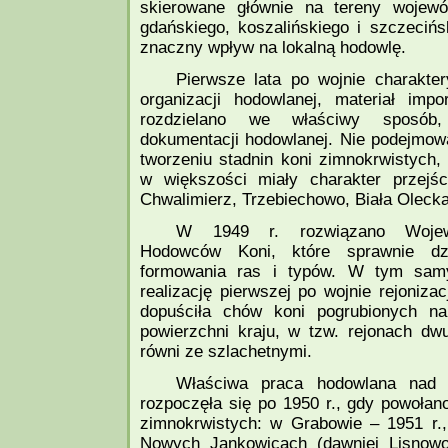
skierowane głównie na tereny wojewód
gdańskiego, koszalińskiego i szczecińs
znaczny wpływ na lokalną hodowlę.
Pierwsze lata po wojnie charakte
organizacji hodowlanej, materiał imp
rozdzielano we właściwy sposób
dokumentacji hodowlanej. Nie podejmowa
tworzeniu stadnin koni zimnokrwistych,
w większości miały charakter przejśc
Chwalimierz, Trzebiechowo, Biała Olecka
W 1949 r. rozwiązano Wojewó
Hodowców Koni, które sprawnie dzi
formowania ras i typów. W tym sam
realizację pierwszej po wojnie rejonizac
dopuściła chów koni pogrubionych n
powierzchni kraju, w tzw. rejonach dwu
równi ze szlachetnymi.
Właściwa praca hodowlana nad 
rozpoczęła się po 1950 r., gdy powołan
zimnokrwistych: w Grabowie – 1951 r., 
Nowych Jankowicach (dawniej Lisnow