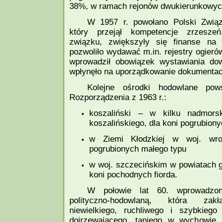
38%, w ramach rejonów dwukierunkowyc
W 1957 r. powołano Polski Zwią
który przejął kompetencje zrzeszeń
związku, zwiększyły się finanse na
pozwoliło wydawać m.in. rejestry ogieró
wprowadził obowiązek wystawiania do
wpłynęło na uporządkowanie dokumentacj
Kolejne ośrodki hodowlane pow
Rozporządzenia z 1963 r.:
koszaliński – w kilku nadmorsk
koszalińskiego, dla koni pogrubion
w Ziemi Kłodzkiej w woj. wro
pogrubionych małego typu
w woj. szczecińskim w powiatach g
koni pochodnych fiorda.
W połowie lat 60. wprowadzo
polityczno-hodowlaną, która zakł
niewielkiego, ruchliwego i szybkieg
dojrzewającego, taniego w wychowie 