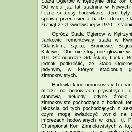
Stada Ogierów w Kętrzynie oraz koni d
Od wielu już lat stadnina w Nowych
liczne sukcesy hodowlane, które były
sprawą przeniesienia bardzo dobrej s
źrebiąt ze zlikwidowanej w 1970 r. stadni
Oprócz Stada Ogierów w Kętrzyn
Jankowic remontowały stada w Kwidz
Gdańskim, Łącku, Braniewie, Bogus
Klikowej. Obecnie stoją one głównie w 
100, Starogardzie Gdańskim, Łącku, B
jednak podkreślić, że Stado Ogieró
jedynym, w którym stacjonują g
zimnokrwistych.
Hodowla koni zimnokrwistych oparta
mierze na hodowcach prywatnych, dl
stanowią niekiedy jedyne źródło 
zimnokrwiste pochodzące z hodowli ter
jakością od tych pochodzących z sek
czym mogą świadczyć wyniki na d
imprezach hodowlanych w kraju, tj. P
Championat Koni Zimnokrwistych w Kęt
można zapomnieć, że w większości